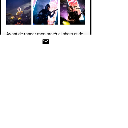
Avant de ranger mon matériel photo et de 
rentrer chez moi pour un dodo bien 
mérité, je suis encore allé écouter 
Ducktempo, DJ Hardcore, venu clôturer 
cette belle édition 2025.
En conclusion, encore une belle réussite 
pour Chipo’Zik avec une programmation 
beaucoup plus rock que d’habitude, qui 
restera dans les annales !
Dans l’attente de la programmation 2026, 
je vous laisse regarder mes photos en 
portfolio et je vous donne rendez-vous les 
13 et 14 juin prochains pour la nouvelle 
édition du BockSons Festi’Val à 