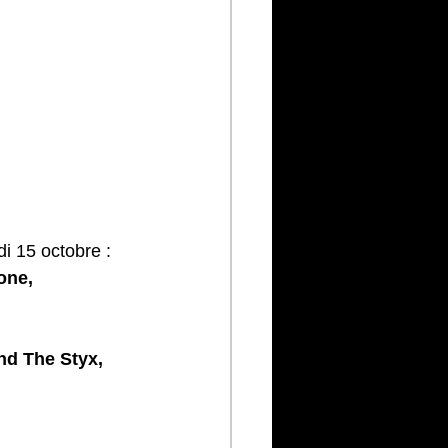
i 15 octobre :
one, 
d The Styx, 