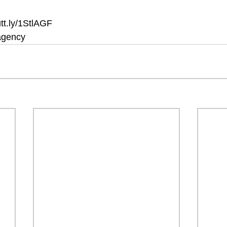
utt.ly/1StlAGF
agency