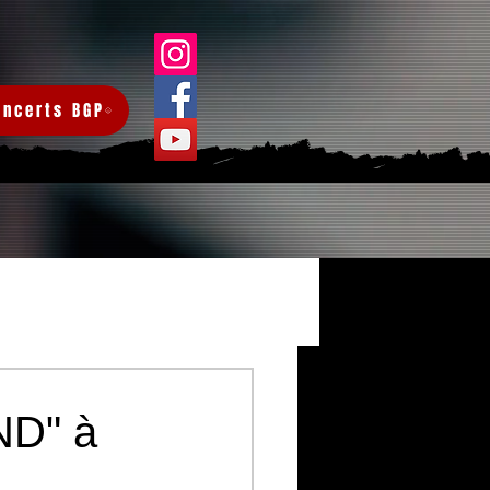
oncerts BGP
Connexion/Inscription
ND" à