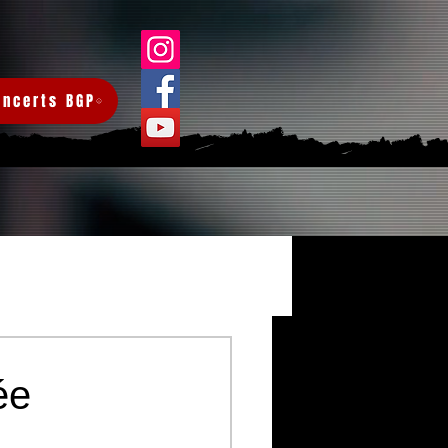
oncerts BGP
Connexion/Inscription
ée