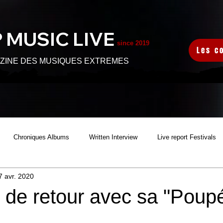
 MUSIC L
IVE
since 2019
Les c
ZINE DES MUSIQUES EXTREMES
Chroniques Albums
Written Interview
Live report Festivals
7 avr. 2020
S
Audio Interview
Sortie Clip
Video Interview
 de retour avec sa "Poup
HARITABLE FEST