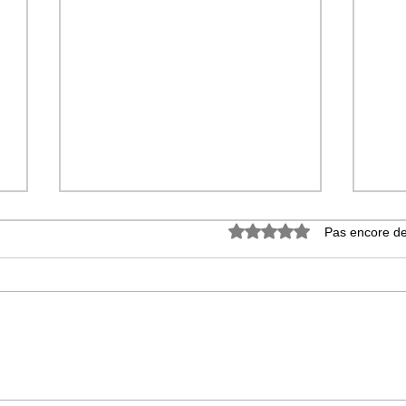
Noté 0 étoile sur 5.
Pas encore de
En aparté avec MANTRATS
Man
(ITW)
plon