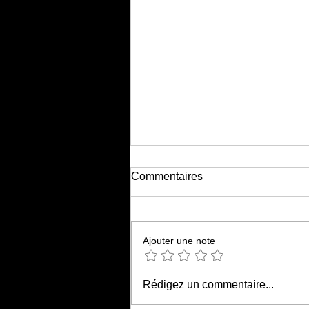
Commentaires
Ajouter une note
HELLFEST 2026 : "TALES
Rédigez un commentaire...
FROM THE PIT", la
programmation !