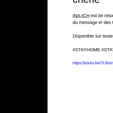
INA-ICH
 est de reto
du message et des 
Disponible sur toute
#STAYHOME
#STA
https://youtu.be/7L8v