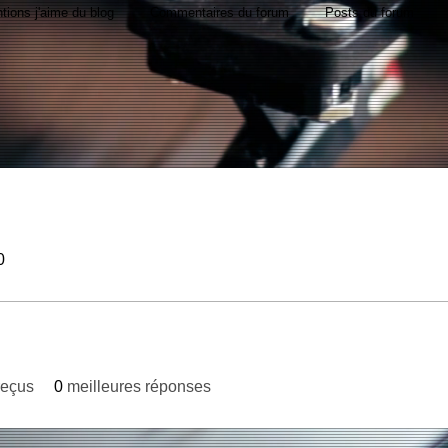
tions j'aime du blog
Commentaires du forum
Posts du forum
0
reçus
0
meilleures réponses