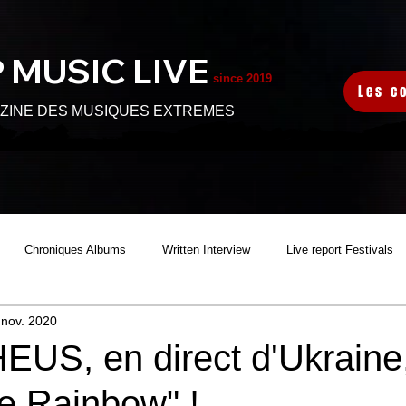
 MUSIC L
IVE
since 2019
Les c
ZINE DES MUSIQUES EXTREMES
Chroniques Albums
Written Interview
Live report Festivals
 nov. 2020
S
Audio Interview
Sortie Clip
Video Interview
S, en direct d'Ukraine,
e Rainbow" !
HARITABLE FEST