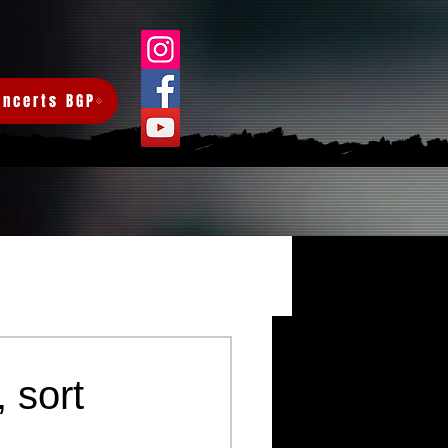
oncerts BGP
Connexion/Inscription
 sort