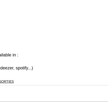
lable in :
 deezer, spotify...)
SORTIES