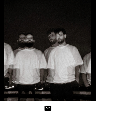
Studio / Métaphone / La Malterie Styles :
Post-Metal / Doom Il y a des albums qui
se traversent comme on traverse une
tempête : en baissant la tête, les dents
serrées, avec la certitude confuse que ce
qui nous secoue nous laissera différents.
Choices, second long format du quatuor
nordiste Queen(Ares), est de ceux-là.
Dense, âpre et sacrément habité, il
confirme ce que le