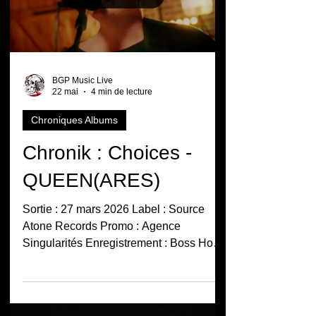
histoires, entre mythes modernes, peurs
collectives et figures féminines
marquantes. Crédit photo : Ben Tardif
Load video
Composé de quatre titres entièrement
inédits, cet EP propose une nouvelle
facette du groupe, à la fois narrative,
intense et cinématographique.
BGP Music Live
22 mai
4 min de lecture
Chroniques Albums
Chronik : Choices -
QUEEN(ARES)
Sortie : 27 mars 2026 Label : Source
Atone Records Promo : Agence
Singularités Enregistrement : Boss Hog