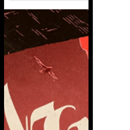
indus avec les dix titres qu’il définit
comme les plus audacieux de sa
carrière. Plus de limites ni de frontières :
avec MTNT, HORSKH se veut tour-à-tour
frontal, mélodique, excentrique et
insaisissable. Ce nouveau chapitre est
synonyme de mutations, quelles soient
sonores, génétiques ou sociales.
Découvrez donc sans plus attendre tous
les détails de ce disque annoncé par les
singles “Hyperhuman” et