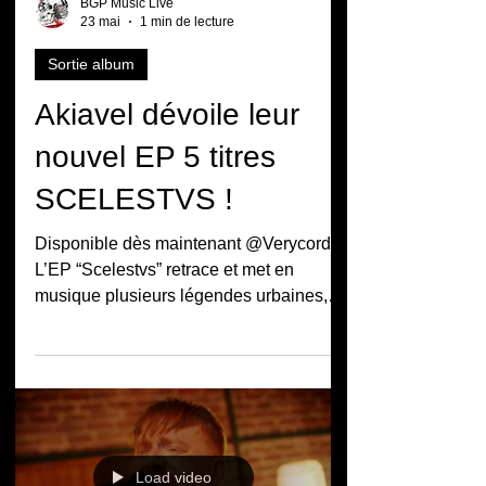
BGP Music Live
23 mai
1 min de lecture
Sortie album
Akiavel dévoile leur
nouvel EP 5 titres
SCELESTVS !
Disponible dès maintenant @Verycords
L’EP “Scelestvs” retrace et met en
musique plusieurs légendes urbaines,
dont les principales protagonistes sont
des femmes. À travers des récits
sombres et immersifs, il explore leurs