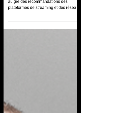
Certaines découvertes musicales se font
au gré des recommandations des
plateformes de streaming et des réseaux
sociaux. D'autres naissent d'une
rencontre. C'est au Mozhell Open Air que
j'ai fait la connaissance de Nico,
chanteur de Protogonos. Présent
simplement pour profiter du festival avec
ses amis, Nico m'a parlé de son groupe
avec une passion et une humilité qui
méritent d'être soulignées. Quelques
jours plus tard, je me retrouvais avec un
exemplaire dédicacé de Veil I :