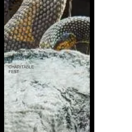
Sortie album
NEWS -
SORTIES
Audio Interview
Sortie Clip
Video Interview
En apparté ...
Portfolio
CHARITABLE
FEST