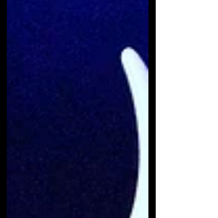
épreuve d’endurance. Entre les 45 km
parcourus, près de 30 groupes
enchaînés et une canicule omniprésente,
cette 19e édition a autant marqué les
corps que les esprits. Mais une fois
encore, Clisson a prouvé que le "metal"
dépasse la musique : une immersion
totale, inclusive et profondément
humaine. 14h15. Arrivée sur le site et dé