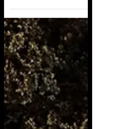
Facebook Heavy Week-End) Après deux
premières éditions prometteuses, le
Heavy Week-end était de retour à Nancy
Open Air du 5 au 7 juin 2026 avec une
affiche particulièrement attractive
articulée autour de Sabaton, Gojira et
Electric Callboy. Fidèle à sa philosophie,
le festival a une nouvelle fois misé sur
une programmation resserrée mais
cohérente, couvrant plusieurs facettes du
metal moderne et classique. Dès notre
arrivée sur le site, un él