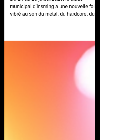
Du 24 au 26 juillet 2026, le stade
municipal d'Insming a une nouvelle fois
vibré au son du metal, du hardcore, du
punk et du metalcore. Pour sa troisième
édition, le MozHell Open Air a confirmé
qu'il n'était plus seulement un petit
festival mosellan sympathique, mais bien
un rendez-vous incontournable du Grand
Est pour tous les amateurs de musiques
extrêmes. Une organisation à taille
humaine qui fait la différence. Avant
même de parler musique, il faut
souligner l'ambiance gé