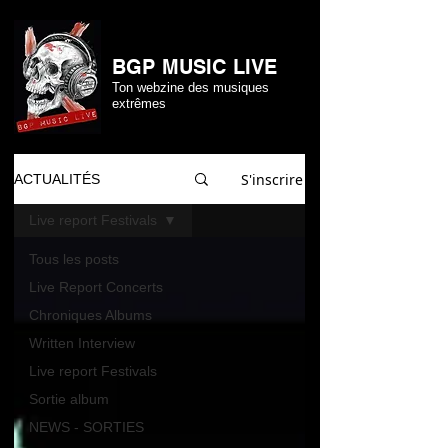
BGP MUSIC LIVE
Ton webzine des musiques
extrêmes
S'inscrire
ACTUALITÉS
Live report Festivals
Tous les posts
Live Report Concerts
Chroniques Albums
Written Interview
Live report Festivals
Sortie album
NEWS - SORTIES