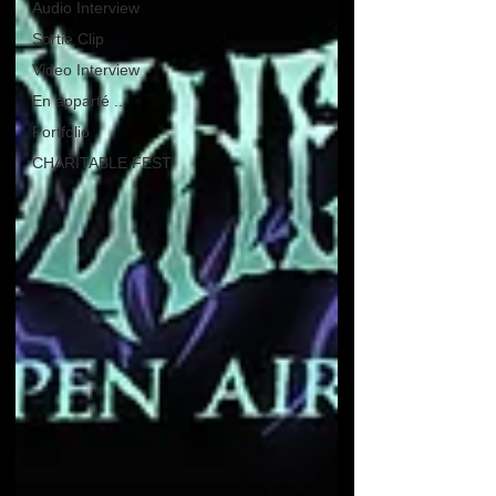
Audio Interview
Sortie Clip
Video Interview
En apparté ...
Portfolio
CHARITABLE FEST