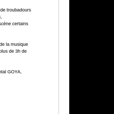
 de troubadours 
, 
 scène certains 
 de la musique 
 plus de 3h de 
antal GOYA, 
 