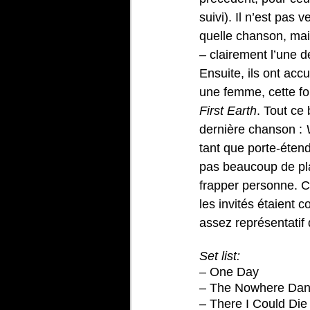
suivi). Il n’est pas 
quelle chanson, mai
–
 clairement l’une d
Ensuite, ils ont acc
une femme, cette foi
First Earth
. Tout ce
dernière chanson : 
tant que porte-étend
pas beaucoup de pla
frapper personne. Ce
les invités étaient c
assez représentatif 
Set list:
– One Day
– The Nowhere Da
– There I Could Die