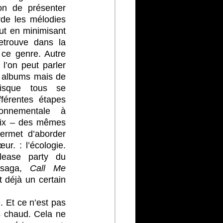
comme ça, j’ai l’impression de présenter 
de les mélodies 
ut en minimisant 
etrouve dans la 
ce genre. Autre 
l’on peut parler 
 albums mais de 
isque tous se 
férentes étapes 
onnementale à 
oix – des mêmes 
ermet d’aborder 
ur. : l’écologie. 
lease party du 
saga, 
Call Me 
 déjà un certain 
 Et ce n’est pas 
s chaud. Cela ne 