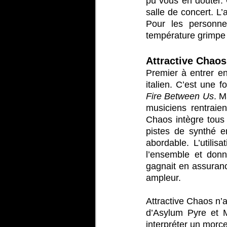
pu vous en douter. O
salle de concert. L
Pour les personne
température grimpe 
Attractive Chaos
Premier à entrer e
italien. C’est une f
Fire Between Us
. M
musiciens rentraien
Chaos intègre tous
pistes de synthé en
abordable. L’utilisa
l’ensemble et donn
gagnait en assuranc
ampleur.
Attractive Chaos n’a
d’Asylum Pyre et M
interpréter un morce