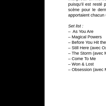
puisqu’il est resté p
scène pour le dern
apportaient chacun u
Set list :
–  As You Are
– Magical Powers
– Before You Hit th
– Still Here (avec 
– The Storm (avec 
– Come To Me
– Won & Lost
– Obsession (avec 