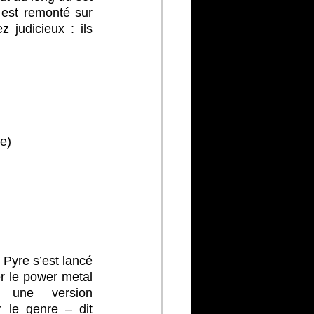
l est remonté sur 
 judicieux : ils 
e)
Pyre s’est lancé 
r le power metal 
 une version 
 le genre – dit 