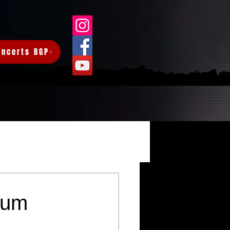
oncerts BGP
Connexion/Inscription
ylum
3