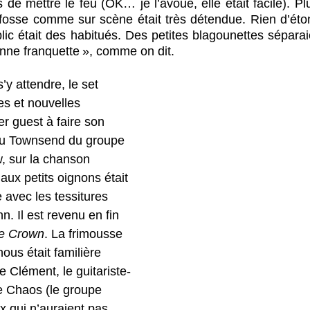
de mettre le feu (OK… je l’avoue, elle était facile). Pl
fosse comme sur scène était très détendue. Rien d’éton
ic était des habitués. Des petites blagounettes séparaien
nne franquette », comme on dit. 
y attendre, le set 
s et nouvelles 
r guest à faire son 
nu Townsend du groupe 
, sur la chanson 
aux petits oignons était 
 avec les tessitures 
. Il est revenu en fin 
e Crown
. La frimousse 
ous était familière 
de Clément, le guitariste-
e Chaos (le groupe 
x qui n’auraient pas 