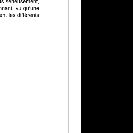
us sérieusement, 
nant, vu qu’une 
t les différents 