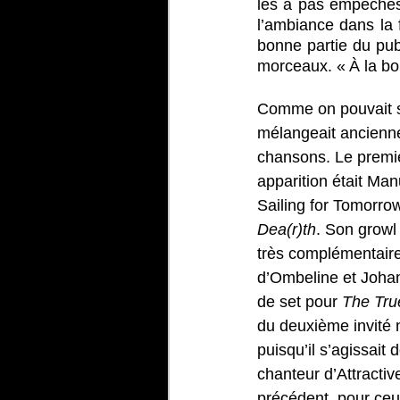
les a pas empêchés 
l’ambiance dans la 
bonne partie du publ
morceaux. « À la bo
Comme on pouvait s’
mélangeait ancienne
chansons. Le premie
apparition était Ma
Sailing for Tomorrow
Dea(r)th
. Son growl 
très complémentaire
d’Ombeline et Johann
de set pour 
The Tru
du deuxième invité n
puisqu’il s’agissait 
chanteur d’Attractiv
précédent, pour ceu