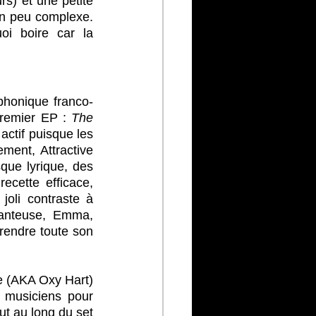
s) et une petite 
un peu complexe. 
i boire car la 
phonique franco-
premier EP : 
The 
actif puisque les 
ment, Attractive 
ue lyrique, des 
cette efficace, 
joli contraste à 
hanteuse, Emma, 
rendre toute son 
e (AKA Oxy Hart) 
 musiciens pour 
ut au long du set 