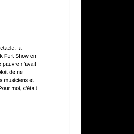
tacle, la 
ck Fort Show en 
e pauvre n’avait 
loit de ne 
es musiciens et 
our moi, c’était 