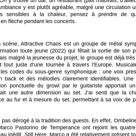
n y trouve un bar, un restaurant (pas mauvais, d’ailleur
’ambiance y est plutôt agréable, malgré une circulation 
s sensibles à la chaleur, pensez à prendre de quo
en flèche pendant les concerts.
n scène, Attractive Chaos est un groupe de métal sym
ormation toute jeune (2022) qui fêtait la sortie de son 
ais malgré la jeunesse du projet, le groupe est déjà très 
t tout juste d’une tournée à travers l’Europe. Musicale
 les codes du sous-genre symphonique : une voix presq
 back et des mélodies clairement identifiables. Une re
tion ponctuelle du growl par le guitariste apportait un 
ait une autre dimension au set. J’ai senti que la c
e au fur et à mesure du set, permettant à sa voix de p
 pas dérogé à la tradition des guests. En effet, Ombelin
arco Pastorino de Temperance ont rejoint les quatre
au inédit, 
Still Here
. Marco a été relativement présent to