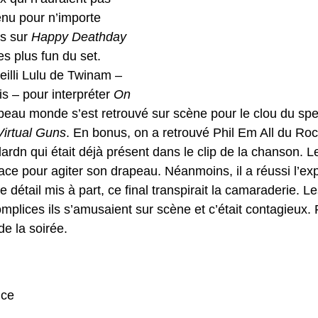
venu pour n’importe 
s sur 
Happy Deathday 
es plus fun du set. 
ueilli Lulu de Twinam – 
s – pour interpréter 
On 
 beau monde s’est retrouvé sur scène pour le clou du spec
Virtual Guns
. En bonus, on a retrouvé Phil Em All du Ro
ardn qui était déjà présent dans le clip de la chanson. L
ce pour agiter son drapeau. Néanmoins, il a réussi l’exp
 détail mis à part, ce final transpirait la camaraderie. L
omplices ils s’amusaient sur scène et c’était contagieux. P
de la soirée.
nce