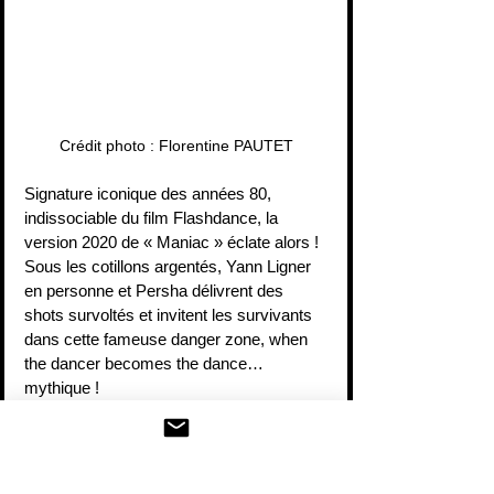
Crédit photo : Florentine PAUTET
Signature iconique des années 80, 
indissociable du film Flashdance, la 
version 2020 de « Maniac » éclate alors ! 
Sous les cotillons argentés, Yann Ligner 
en personne et Persha délivrent des 
shots survoltés et invitent les survivants 
dans cette fameuse danger zone, when 
the dancer becomes the dance…
mythique !
Ce dimanche soir, dans cette faille spatio 
temporelle, certains auront dansé comme 
s’ils n’avaient jamais dansé auparavant. A 