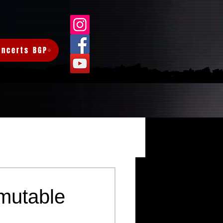
oncerts BGP
Connexion/Inscription
mutable