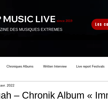
 MUSIC L
IVE
since 2019
Les c
ZINE DES MUSIQUES EXTREMES
Chroniques Albums
Written Interview
Live report Festivals
 avr. 2022
S
Audio Interview
Sortie Clip
Video Interview
h – Chronik Album « Im
HARITABLE FEST