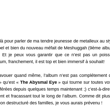
 là pour parler de ma tendre jeunesse de metalleux au sty
l et bien du nouveau méfait de Meshuggah (9ème album)
! Et je peux vous garantir que ce n’est pas un poisson
m, franchement, il est top et bien immersif à souhait!
l’avouer quand même, l’album n’est pas complétement d
 qu’est « 
The Abysmal Eye
 » qui tourne sur toutes vo
érées depuis quelques temps maintenant ;) c’est-à-dire q
ent et fracassant tout le long de l’album. Comme dit plus 
bon destructuré des familles, je vous aurais prévenu !