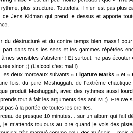
 rythme, plus structuré. Toutefois, il n’en est pas plus c
oix de Jens Kidman qui prend le dessus et apporte tout
nce.
r du déstructuré et du contre temps bien massif pour
qui part dans tous les sens et les gammes répétées en
s âmes sensibles s’abstenir ! Et surtout, ne pas écouter
urée sinon ;) (L’alcool c’est mal !)
les deux morceaux suivants « 
Ligature Marks
 » et « 
une fois, du pure Meshuggah, de l’extrême chaotique
que produit Meshuggah, avec des rythmes aussi lourd
mprends tout à fait les arguments des anti-M ;)  Preuve 
pas à la portée de toutes les oreilles.
rceau de presque 10 minutes… sur un album qui fait dé
o, je m’attends toujours au pire quand je vois des piste
e musical très marqué comme celui des Suédois… mais en 