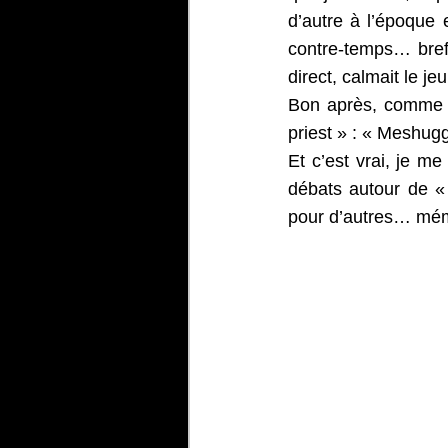
d’autre à l’époque 
contre-temps… bref
direct, calmait le j
Bon après, comme di
priest » : « Meshugg
Et c’est vrai, je m
débats autour de « 
pour d’autres… m