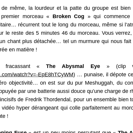
 de même, la lourdeur et la patte du groupe est bien 
u premier morceau « 
Broken Cog
 » qui commence pa
ilitaire… récurrent tout le long du morceau, même si l’a
sur le reste des 5 minutes 46 du morceau. Vous verrez, 
un chant plus détachée… tel un murmure qui nous fait 
rée en matière !
e fracassant « 
The Abysmal Eye
ube.com/watch?v=-EpE8hTCyWM
) … punaise, il dépote c
éro objectivité… on est sur du pur Meshuggah, du cont
ppuyée par une batterie aussi douce qu’une charge de rhi
incisifs de Fredrik Thordendal, pour un ensemble bien tor
p vidéo hyper dérangeant qui colle parfaitement au mor
te !
ening Fuse
 » est un peu moins percutant que « 
The A