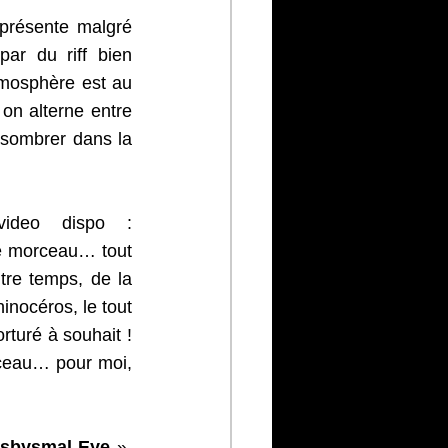
présente malgré 
r du riff bien 
tmosphère est au 
on alterne entre 
sombrer dans la 
 » (clip video dispo : 
e morceau… tout 
re temps, de la 
nocéros, le tout 
turé à souhait ! 
ceau… pour moi, 
sbysmal Eye
 », 