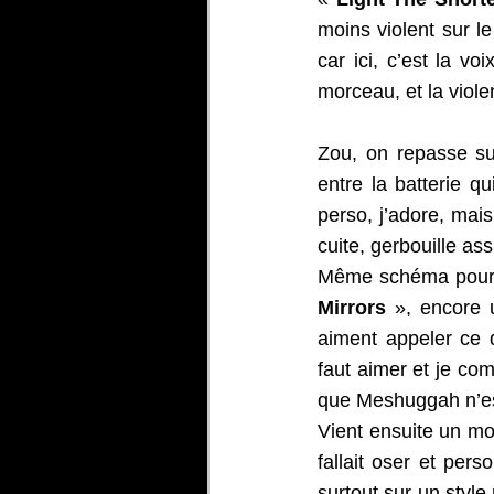
moins violent sur le
car ici, c’est la v
morceau, et la viole
Zou, on repasse su
entre la batterie 
perso, j’adore, mai
cuite, gerbouille ass
Même schéma pour 
Mirrors
 », encore 
aiment appeler ce 
faut aimer et je co
que Meshuggah n’est 
Vient ensuite un mo
fallait oser et pers
surtout sur un styl