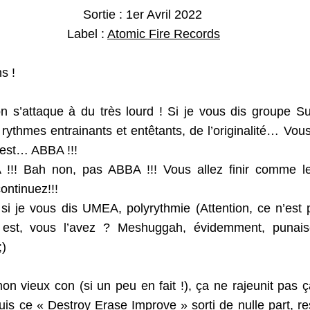
							Sortie : 1er Avril 2022
Label : 
Atomic Fire Records
s !
 on s’attaque à du très lourd ! Si je vous dis groupe S
rythmes entrainants et entêtants, de l’originalité… Vo
’est… ABBA !!!
!! Bah non, pas ABBA !!! Vous allez finir comme l
continuez!!!
i je vous dis UMEA, polyrythmie (Attention, ce n’est 
est, vous l’avez ? Meshuggah, évidemment, punaise
;)
mon vieux con (si un peu en fait !), ça ne rajeunit pas
uis ce « Destroy Erase Improve » sorti de nulle part, re