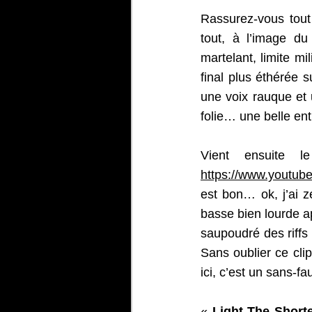
Rassurez-vous tout
tout, à l’image d
martelant, limite m
final plus éthérée 
une voix rauque et 
folie… une belle ent
Vient ensuite l
https://www.yout
est bon… ok, j’ai z
basse bien lourde a
saupoudré des riffs 
Sans oublier ce cli
ici, c’est un sans-fau
« 
Light The Short