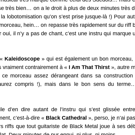
e très bien… on a le droit à plus de deux minutes très d
 la lobotomisation qu’on s’est prise jusque-là !) Pour aut
 morceau, hein… on repasse très rapidement sur du riff 
oui, il n’y a pas de chant, c’est une instru qui marque 
« 
Kaleidoscope
 » qui est également un bon morceau, m
 vraiment contrairement à « 
I Am That Thirst
 », autre m
 ce morceau assez dérangeant dans sa construction (
’aurez compris !), mais dans le bon sens du terme… 
ile d’en dire autant de l’instru qui s’est glissée entre
nt, c’est-à-dire « 
Black Cathedral
 », perso, je n’ai pa
rs riffs que tout guitariste de Black Metal joue à ses déb
plat. Deux minutes de pur ennui, ni plus, ni moins…