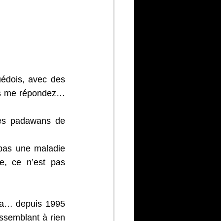
uédois, avec des 
us me répondez… 
es padawans de 
pas une maladie 
, ce n’est pas 
 ça… depuis 1995 
ssemblant à rien 