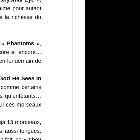
alme pour autant 
e la richesse du 
 « 
Phantoms
 », 
core et encore… 
 en lendemain de 
God He Sees In 
 comme certains 
s qu’entêtants… 
sur ces morceaux 
jà 13 morceaux, 
s aussi longues, 
fait, ce « 
They 