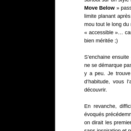
Move Below
 » pass
limite planant après
mou tout le long du
« accessible »… car 
bien méritée ;)
S’enchaine ensuite 
ne se démarque pas
y a peu. Je trouve
d’habitude, vous l
découvrir.
En revanche, diffic
évoqués précédemme
on dirait les premie
sans inspiration et 