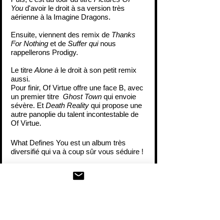
You 
d'avoir le droit à sa version très 
aérienne à la Imagine Dragons.
Ensuite, viennent des remix de 
Thanks 
For Nothing 
et de 
Suffer qui
 nous 
rappellerons Prodigy.
Le titre 
Alone à
 le droit à son petit remix 
aussi.
Pour finir, Of Virtue offre une face B, avec 
un premier titre 
 Ghost Town
 qui envoie 
sévère. Et 
Death Reality
 qui propose une 
autre panoplie du talent incontestable de 
Of Virtue.
What Defines You est un album très 
diversifié qui va à coup sûr vous séduire !
Mr SebWatcha pour BGP MUSIC LIVE
https://www.youtube.com/watch?
v=bPZFzv-oTuM