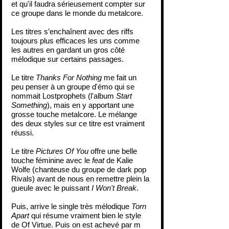
et qu'il faudra sérieusement compter sur 
ce groupe dans le monde du metalcore.
Les titres s’enchaînent avec des riffs 
toujours plus efficaces les uns comme 
les autres en gardant un gros côté 
mélodique sur certains passages.
Le titre 
Thanks For Nothing
 me fait un 
peu penser à un groupe d'émo qui se 
nommait Lostprophets (l'album 
Start 
Something
), mais en y apportant une 
grosse touche metalcore. Le mélange 
des deux styles sur ce titre est vraiment 
réussi.
Le titre 
Pictures Of You
 offre une belle  
touche féminine avec le 
feat
 de Kalie 
Wolfe (chanteuse du groupe de dark pop 
Rivals) avant de nous en remettre plein la 
gueule avec le puissant 
I Won't Break
.
Puis, arrive le single très mélodique 
Torn 
Apart 
qui résume vraiment bien le style 
de Of Virtue. Puis on est achevé par m 