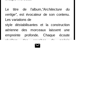
Le titre de l’album,
“Architecture du 
vertige”
, est évocateur de son contenu. 
Les variations de
style déstabilisantes et la construction 
aérienne des morceaux laissent une 
empreinte profonde. Chaque écoute 
révélera des couches de poésie 
dissimulées derrière les guitares
et les percussions, appelant à une 
réflexion plus intime.
“Architecture du vertige”
 n’est pas 
simplement un album à écouter, mais une 
expérience à
vivre. Dense et riche, il nécessite 
plusieurs écoutes pour se l'approprier 
pleinement et
savourer toute la profondeur de ses 
compositions. 
Përl
 a créé une œuvre dont 