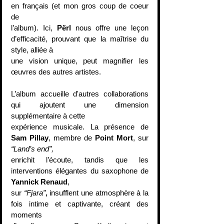
en français (et mon gros coup de coeur 
de
l’album). Ici, 
Përl
 nous offre une leçon 
d’efficacité, prouvant que la maîtrise du 
style, alliée à
une vision unique, peut magnifier les 
œuvres des autres artistes.
L’album accueille d'autres collaborations 
qui ajoutent une dimension 
supplémentaire à cette
expérience musicale. La présence de 
Sam Pillay
, membre de 
Point Mort
, sur 
“Land’s end”,
enrichit l’écoute, tandis que les 
interventions élégantes du saxophone de 
Yannick Renaud
,
sur 
“Fjara”
,
 insufflent une atmosphère à la 
fois intime et captivante, créant des 
moments