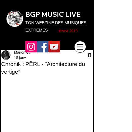
BGP MUSIC L
IVE
TON WEBZINE DES MUSIQUES
EXTREMES
since 2019
Marion C.
15 janv.
Chronik : PËRL - "Architecture du
vertige"