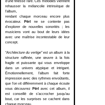
d’une finesse rare. Ces mélodies viennent 
rehausser la mélancolie intrinsèque de 
l’album,
rendant chaque morceau encore plus 
évocateur. 
Përl
 ne se contente pas 
d'explorer de nouvelles sonorités ; les 
musiciens vont au bout de leurs idées 
avec une maîtrise incontestable de leur 
concept.
“Architecture du vertige”
 est un album à la 
structure raffinée, une œuvre à la fois 
fragile et puissante qui vous enveloppe 
dans un univers atypique et intrigant. 
Émotionnellement, l’album fait forte 
impression avec des rythmes envoûtants, 
que l’on vit différemment à chaque écoute 
vous découvrez 
Përl
 avec cet album, il 
est conseillé de s’accrocher jusqu’au 
bout, car les surprises se cachent dans 
chaque morceau.