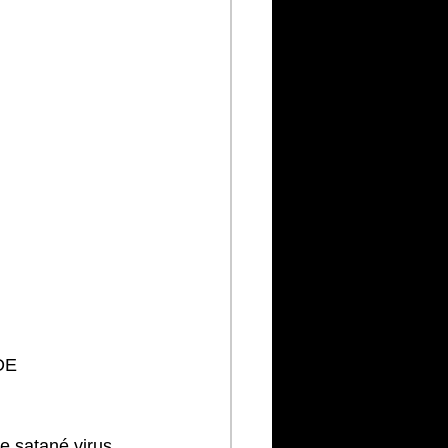
DE 
ce satané virus, 