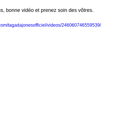
s, bonne vidéo et prenez soin des vôtres.
com/tagadajonesofficiel/videos/246060746559539/