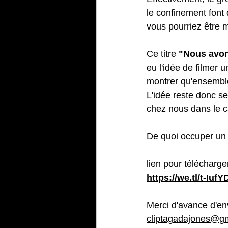
le confinement font q
vous pourriez être m
Ce titre 
"Nous avon
eu l'idée de filmer 
montrer qu'ensemble
L'idée reste donc se
chez nous dans le c
De quoi occuper un 
lien pour télécharger
https://we.tl/t-IufY
Merci d'avance d'en
cliptagadajones@g