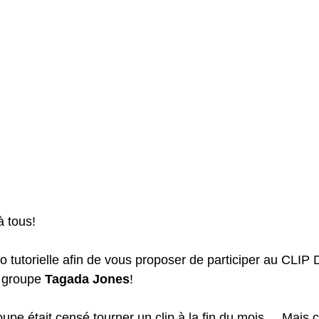
à tous!
éo tutorielle afin de vous proposer de participer au CLIP 
groupe 
Tagada Jones
!
upe était censé tourner un clip à la fin du mois.... Mais 