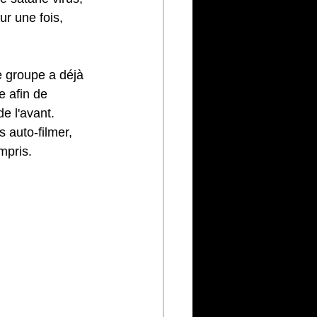
ur une fois, 
e groupe a déjà 
e afin de 
e l'avant.
 auto-filmer, 
mpris.