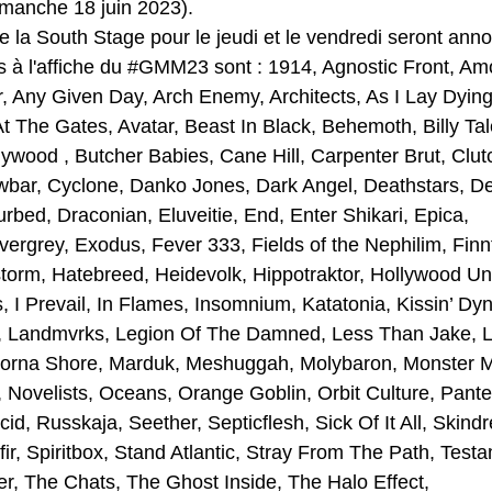
imanche 18 juin 2023).
de la South Stage pour le jeudi et le vendredi seront ann
à l'affiche du 
#GMM23
 sont : 1914, Agnostic Front, A
r, Any Given Day, Arch Enemy, Architects, As I Lay Dying
t The Gates, Avatar, Beast In Black, Behemoth, Billy Tal
dywood , Butcher Babies, Cane Hill, Carpenter Brut, Clut
owbar, Cyclone, Danko Jones, Dark Angel, Deathstars, Del
urbed, Draconian, Eluveitie, End, Enter Shikari, Epica, 
ergrey, Exodus, Fever 333, Fields of the Nephilim, Finnt
torm, Hatebreed, Heidevolk, Hippotraktor, Hollywood U
 I Prevail, In Flames, Insomnium, Katatonia, Kissin’ Dyn
r, Landmvrks, Legion Of The Damned, Less Than Jake, Li
 Lorna Shore, Marduk, Meshuggah, Molybaron, Monster M
, Novelists, Oceans, Orange Goblin, Orbit Culture, Pant
id, Russkaja, Seether, Septicflesh, Sick Of It All, Skind
ir, Spiritbox, Stand Atlantic, Stray From The Path, Test
er, The Chats, The Ghost Inside, The Halo Effect,