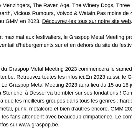
e Menzingers, The Raven Age, The Winery Dogs, Three 
arth, Vicious Rumours, Voivod & Watain.Pas moins de 
 au GMM en 2023. 
Découvrez-les tous sur notre site web
fort maximal aux festivaliers, le Graspop Metal Meeting p
entail d'hébergements sur et en dehors du site du festiv
ts du Graspop Metal Meeting 2023 commencera le samed
ter.be
. Retrouvez toutes les infos 
ici
.En 2023 aussi, le 
. Le Graspop Metal Meeting 2023 aura lieu du 15 au 18 ju
 du Stenehei à Dessel va trembler sur ses fondations ! C
ra que les meilleurs groupes dans tous les genres : hardc
 metal, punk, metalcore et bien d'autres encore. GMM 202
les fans attendent avec beaucoup d'impatience. Le com
fos sur 
www.graspop.be
.