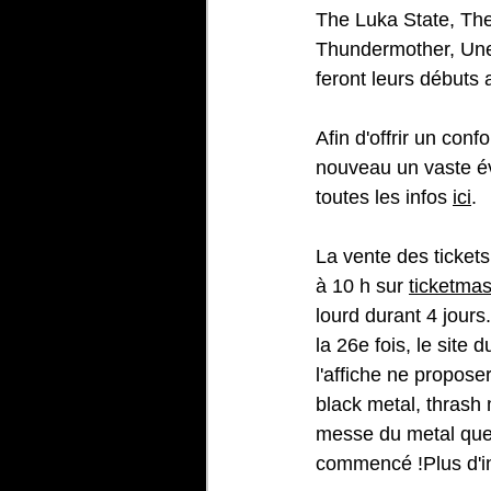
The Luka State, Th
Thundermother, Une
feront leurs débuts
Afin d'offrir un con
nouveau un vaste év
toutes les infos 
ici
.
La vente des ticke
à 10 h sur 
ticketmas
lourd durant 4 jours
la 26e fois, le site
l'affiche ne propose
black metal, thrash
messe du metal que 
commencé !Plus d'in