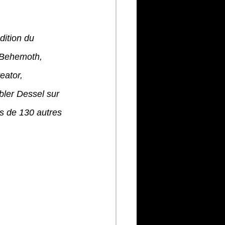
ition du 
 Behemoth, 
eator, 
ler Dessel sur 
s de 130 autres 