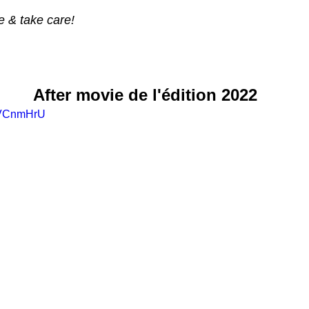
e & take care!
After movie de l'édition 2022
SeVCnmHrU