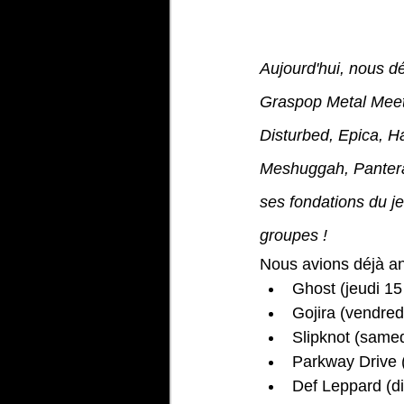
Aujourd'hui, nous d
Graspop Metal Meet
Disturbed, Epica, H
Meshuggah, Pantera
ses fondations du j
groupes !
Nous avions déjà an
Ghost (jeudi 15 
Gojira (vendredi
Slipknot (samed
Parkway Drive (
Def Leppard (d