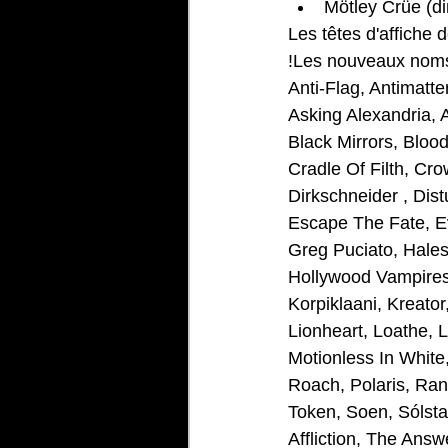
Mötley Crüe (d
Les têtes d'affiche 
!Les nouveaux noms 
Anti-Flag, Antimatte
Asking Alexandria, A
Black Mirrors, Bloo
Cradle Of Filth, Cr
Dirkschneider , Dist
Escape The Fate, Ev
Greg Puciato, Hales
Hollywood Vampires,
Korpiklaani, Kreato
Lionheart, Loathe,
Motionless In White
Roach, Polaris, Ranc
Token, Soen, Sólstaf
Affliction, The Answ