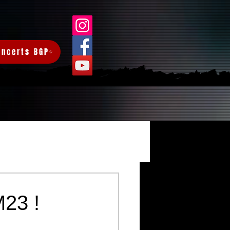
oncerts BGP
Connexion/Inscription
23 !