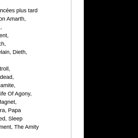
oncées plus tard 
mon Amarth,
,
ent,
ch,
ain, Dieth, 
roll,
ndead, 
amite, 
fe Of Agony, 
agnet, 
era, Papa 
red, Sleep 
ament, The Amity 