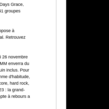
Days Grace, 
41 groupes 
.
ropose à 
al. Retrouvez 
i 26 novembre 
GMM enverra du 
in inclus. Pour 
omme d'habitude, 
ore, hard rock, 
3 : la grand-
pte à rebours a 