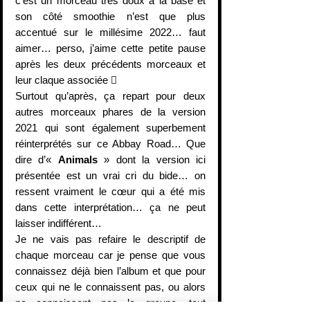
c’est un morceau très doux à la base et 
son côté smoothie n’est que plus 
accentué sur le millésime 2022… faut 
aimer… perso, j’aime cette petite pause 
après les deux précédents morceaux et 
leur claque associée 
Surtout qu’après, ça repart pour deux 
autres morceaux phares de la version 
2021 qui sont également superbement 
réinterprétés sur ce Abbay Road… Que 
dire d’« 
Animals
 » dont la version ici 
présentée est un vrai cri du bide… on 
ressent vraiment le cœur qui a été mis 
dans cette interprétation… ça ne peut 
laisser indifférent…
Je ne vais pas refaire le descriptif de 
chaque morceau car je pense que vous 
connaissez déjà bien l’album et que pour 
ceux qui ne le connaissent pas, ou alors 
ne connaissent pas le groupe, tout 