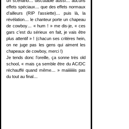
un scénario… discutable aussi… aucuns 
effets spéciaux… que des effets normaux 
d’ailleurs (RIP l’assiette)… puis là, la 
révélation… le chanteur porte un chapeau 
de cowboy… « hum ! » me dis-je, « ces 
gars c’est du sérieux en fait, je vais être 
plus attentif » ! (chacun ses critères hein, 
on ne juge pas les gens qui aiment les 
chapeaux de cowboy, merci !)
Je tends donc l’oreille, ça sonne très old 
school, « mais ça semble être du AC/DC 
réchauffé quand même… » maiiiiiiiis pas 
du tout au final… 