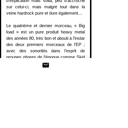
d’explication mais voilà, peu d’accroche 
sur celui-ci, mais malgré tout dans la 
veine hardrock pure et dure également…
Le quatrième et dernier morceau, « Big 
load » est un pure produit heavy metal 
des années 80, très bon et abouti à l’instar 
des deux premiers morceaux de l’EP ; 
avec des sonorités dans l’esprit de 
groupes phares de l’époque comme Skid 
Row… et ça, ça rappelle forcément de 
vieux souvenirs au vieux metaleux que je 
suis… un petit côté doux et rassurant de 
choses qu’on connait déjà par cœur, un 
peu le chocolat chaud avec du miel de 
mamie !
Pour conclure sur cet EP, c’est du tout 
bon, tout simplement, l’EP à sortir 
absolument en soirée, ça fera mouche 
systématiquement et ça plaira à tous les 