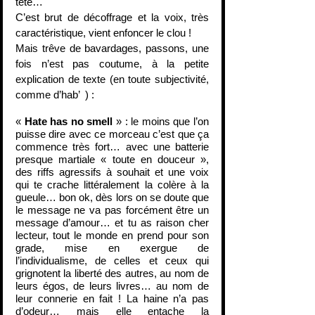
tête… 
C’est brut de décoffrage et la voix, très 
caractéristique, vient enfoncer le clou !
Mais trêve de bavardages, passons, une 
fois n’est pas coutume, à la petite 
explication de texte (en toute subjectivité, 
comme d’hab’  ) :
« 
Hate has no smell
 » : le moins que l’on 
puisse dire avec ce morceau c’est que ça 
commence très fort… avec une batterie 
presque martiale « toute en douceur », 
des riffs agressifs à souhait et une voix 
qui te crache littéralement la colère à la 
gueule… bon ok, dès lors on se doute que 
le message ne va pas forcément être un 
message d’amour… et tu as raison cher 
lecteur, tout le monde en prend pour son 
grade, mise en exergue de 
l’individualisme, de celles et ceux qui 
grignotent la liberté des autres, au nom de 
leurs égos, de leurs livres… au nom de 
leur connerie en fait ! La haine n’a pas 
d’odeur… mais elle entache la 