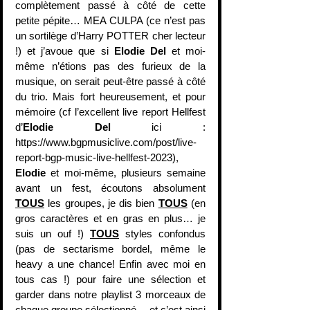
complètement passé à côté de cette 
petite pépite… MEA CULPA (ce n’est pas 
un sortilège d’Harry POTTER cher lecteur 
!) et j’avoue que si 
Elodie Del
 et moi-
même n’étions pas des furieux de la 
musique, on serait peut-être passé à côté 
du trio. Mais fort heureusement, et pour 
mémoire (cf l’excellent live report Hellfest 
d’
Elodie Del
 ici : 
https://www.bgpmusiclive.com/post/live-
report-bgp-music-live-hellfest-2023), 
Elodie
 et moi-même, plusieurs semaine 
avant un fest, écoutons absolument 
TOUS
 les groupes, je dis bien 
TOUS
 (en 
gros caractères et en gras en plus… je 
suis un ouf !) 
TOUS
 styles confondus 
(pas de sectarisme bordel, même le 
heavy a une chance! Enfin avec moi en 
tous cas !) pour faire une sélection et 
garder dans notre playlist 3 morceaux de 
chaque groupe sélectionné… et c’est ainsi 