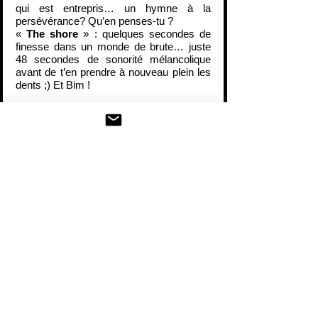
qui est entrepris… un hymne à la 
persévérance? Qu’en penses-tu ?
« 
The shore
 » : quelques secondes de 
finesse dans un monde de brute… juste 
48 secondes de sonorité mélancolique 
avant de t’en prendre à nouveau plein les 
dents ;) Et Bim !
« 
An ocean of fears
 » : morceau très 
clairement aux sonorités façon 
Comeback Kid
, on alterne ici sur des 
rythmiques aussi entrainantes que 
lourdes (notamment à la fin du morceau) 
pour un sujet qui ne saute pas aux yeux à 
la simple lecture du texte. Derrière les 
doubles sens se cachent les médias et la 
surmédiatisation, un abrutissement 
permanent rappelant les conditions de vie, 
le bon et le pire… surtout le pire. Le 
protagoniste se trouve dans un endroit où 
il ne se sent plus en sécurité et n’a 
aucune confiance en ce qui l’entoure et en 
ceux qui l’entourent…
https://youtu.be/NP_L5wEhErA