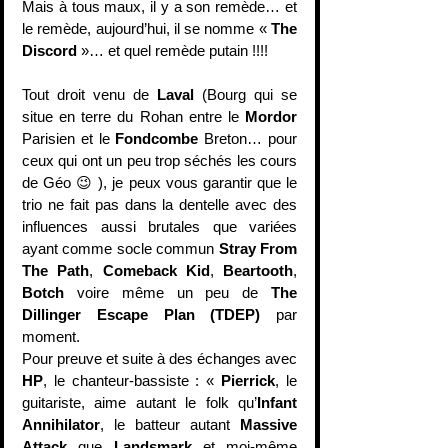
Mais à tous maux, il y a son remède… et 
le remède, aujourd’hui, il se nomme « 
The 
Discord
 »… et quel remède putain !!!!
Tout droit venu de 
Laval
 (Bourg qui se 
situe en terre du Rohan entre le 
Mordor
Parisien et le 
Fondcombe
 Breton… pour 
ceux qui ont un peu trop séchés les cours 
de Géo 😉 ), je peux vous garantir que le 
trio ne fait pas dans la dentelle avec des 
influences aussi brutales que variées 
ayant comme socle commun 
Stray From 
The Path
, 
Comeback Kid
, 
Beartooth
, 
Botch
 voire même un peu de 
The 
Dillinger Escape Plan (TDEP)
 par 
moment. 
Pour preuve et suite à des échanges avec 
HP
, le chanteur-bassiste : « 
Pierrick
, le 
guitariste, aime autant le folk qu’
Infant 
Annihilator
, le batteur autant 
Massive 
Attack
 que 
Landsmark
 et moi-même 