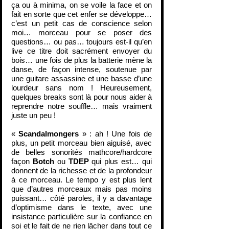
ça ou à minima, on se voile la face et on 
fait en sorte que cet enfer se développe… 
c’est un petit cas de conscience selon 
moi… morceau pour se poser des 
questions… ou pas… toujours est-il qu’en 
live ce titre doit sacrément envoyer du 
bois… une fois de plus la batterie mène la 
danse, de façon intense, soutenue par 
une guitare assassine et une basse d’une 
lourdeur sans nom ! Heureusement, 
quelques breaks sont là pour nous aider à 
reprendre notre souffle… mais vraiment 
juste un peu !
« 
Scandalmongers
 » : ah ! Une fois de 
plus, un petit morceau bien aiguisé, avec 
de belles sonorités mathcore/hardcore 
façon 
Botch
 ou 
TDEP
 qui plus est… qui 
donnent de la richesse et de la profondeur 
à ce morceau. Le tempo y est plus lent 
que d’autres morceaux mais pas moins 
puissant… côté paroles, il y a davantage 
d’optimisme dans le texte, avec une 
insistance particulière sur la confiance en 
soi et le fait de ne rien lâcher dans tout ce 