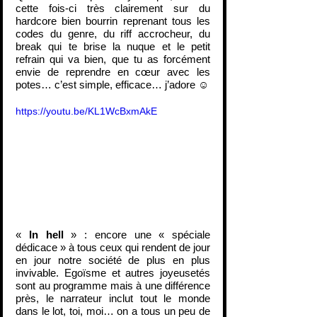
cette fois-ci très clairement sur du 
hardcore bien bourrin reprenant tous les 
codes du genre, du riff accrocheur, du 
break qui te brise la nuque et le petit 
refrain qui va bien, que tu as forcément 
envie de reprendre en cœur avec les 
potes… c’est simple, efficace… j’adore ☺
https://youtu.be/KL1WcBxmAkE
« 
In hell
 » : encore une « spéciale 
dédicace » à tous ceux qui rendent de jour 
en jour notre société de plus en plus 
invivable. Egoïsme et autres joyeusetés 
sont au programme mais à une différence 
près, le narrateur inclut tout le monde 
dans le lot, toi, moi… on a tous un peu de 