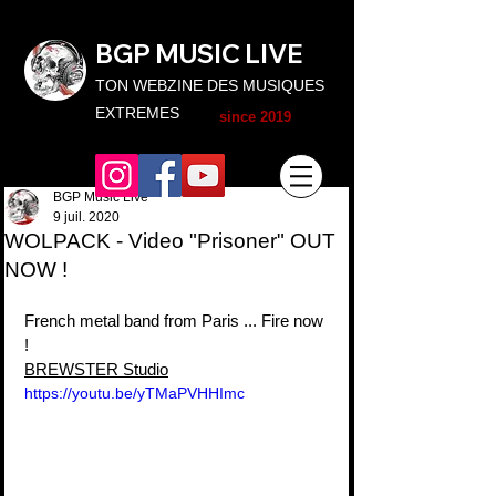
BGP MUSIC L
IVE
TON WEBZINE DES MUSIQUES
EXTREMES
since 2019
BGP Music Live
9 juil. 2020
WOLPACK - Video "Prisoner" OUT
NOW !
French metal band from Paris ... Fire now 
!
BREWSTER Studio
https://youtu.be/yTMaPVHHImc