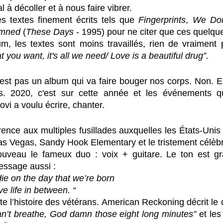
 à décoller et à nous faire vibrer. 
s textes finement écrits tels que 
Fingerprints
, 
We Don
mned
 (
These Days
 - 1995) pour ne citer que ces quelque
m, les textes sont moins travaillés, rien de vraiment 
at you want, it's all we need/ Love is a beautiful drug”.
'est pas un album qui va faire bouger nos corps. Non. En
its. 2020, c'est sur cette année et les événements 
vi a voulu écrire, chanter. 
érence aux multiples fusillades auxquelles les États-Unis 
as Vegas, Sandy Hook Elementary et le tristement célèb
uveau le fameux duo : voix + guitare. Le ton est grav
ssage aussi : 
ie on the day that we’re born 
e life in between. “
ate l’histoire des vétérans. American Reckoning décrit le 
can’t breathe, God damn those eight long minutes” 
et les