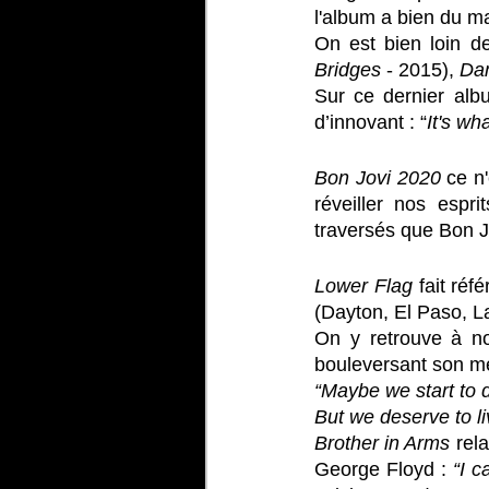
l'album a bien du mal
On est bien loin de
Bridges 
- 2015), 
Da
Sur ce dernier albu
d’innovant : “
It's wh
Bon Jovi 2020
 ce n
réveiller nos espr
traversés que Bon Jo
Lower Flag 
fait réf
(Dayton, El Paso, L
On y retrouve à no
bouleversant son me
“Maybe we start to d
But we deserve to liv
Brother in Arms 
rel
George Floyd :
 “I 