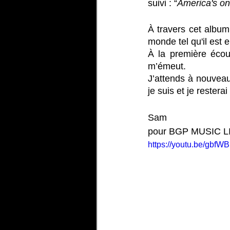
suivi : “
America's on 
À travers cet album,
monde tel qu'il est 
À la première écout
m’émeut. 
J’attends à nouveau
je suis et je resterai
Sam 
pour BGP MUSIC L
https://youtu.be/gbf