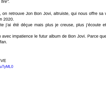
fire”.
 on retrouve Jon Bon Jovi, altruiste, qui nous offre sa vi
en 2020.
e j’ai été déçue mais plus je creuse, plus j’écoute et
 avec impatience le futur album de Bon Jovi. Parce que q
 fan. 
IVE
WBuTyML0