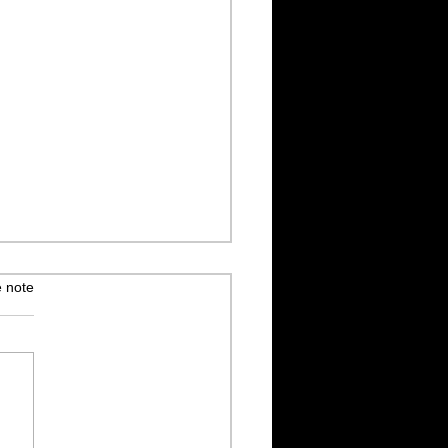
 note
trats – Human : une