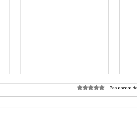
Noté 0 étoile sur 5.
Pas encore de
En aparté avec MANTRATS
Man