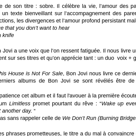
e de son titre : sobre. Il célèbre la vie, l’amour des pa
e un texte bienveillant sur l’accompagnement des paren
ictions, les divergences et l’amour profond persistant mal
e that you don’t want to hear 
a knife
 Jovi a une voix que l’on ressent fatiguée. Il nous livre u
nt sur ses titres et qu’on apprécie tant : un duo  voix + g
his House is Not For Sale
, Bon Jovi nous livre ce derni
erniers albums de Bon Jovi se sont révélés être de 
patience cet album et il faut l'avouer à la première écoute
bum 
Limitless
 promet pourtant du rêve : “
Wake up ever
t another day.
 “
pas sans rappeler celle de 
We Don’t Run (Burning Bridge
 phrases prometteuses, le titre a du mal à convaincre et 