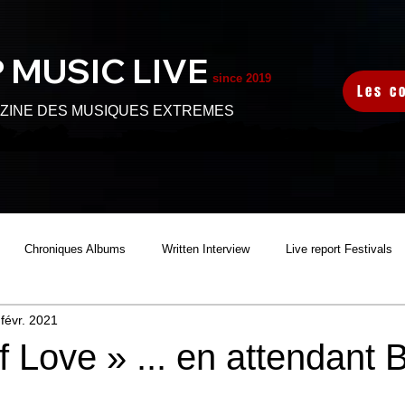
 MUSIC L
IVE
since 2019
Les c
ZINE DES MUSIQUES EXTREMES
Chroniques Albums
Written Interview
Live report Festivals
 févr. 2021
S
Audio Interview
Sortie Clip
Video Interview
f Love » ... en attendant 
HARITABLE FEST