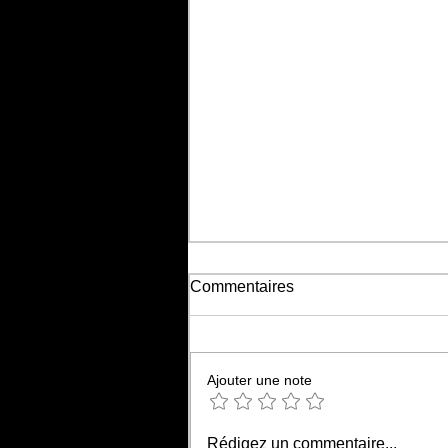
Commentaires
Ajouter une note
HELLFEST 2026 : "TALES
Rédigez un commentaire...