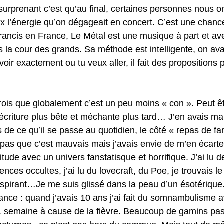
 surprenant c’est qu’au final, certaines personnes nous on
ux l’énergie qu’on dégageait en concert. C’est une chance
ncis en France, Le Métal est une musique à part et avec
s la cour des grands. Sa méthode est intelligente, on av
voir exactement ou tu veux aller, il fait des propositions
!
crois que globalement c’est un peu moins « con ». Peut êt
 écriture plus bête et méchante plus tard… J’en avais ma
de ce qu’il se passe au quotidien, le côté « repas de fam
s pas que c’est mauvais mais j’avais envie de m’en écarter
itude avec un univers fanstatisque et horrifique. J’ai lu 
iences occultes, j’ai lu du lovecraft, du Poe, je trouvais 
spirant…Je me suis glissé dans la peau d’un ésotérique. 
nce : quand j’avais 10 ans j’ai fait du somnambulisme a
1 semaine à cause de la fièvre. Beaucoup de gamins pas