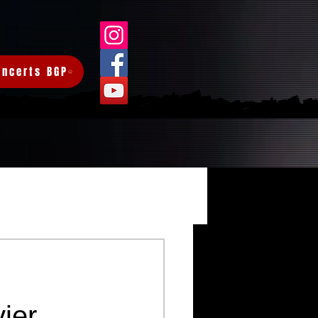
oncerts BGP
Connexion/Inscription
ier