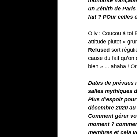
montante français
un Zénith de Paris
fait ? POur celles
Oliv : Coucou à toi 
attitude plutot « gr
Refused
 sort régul
cause du fait qu’on 
bien » ... ahaha ! O
Dates de prévues i
salles mythiques d
Plus d’espoir pour
décembre 2020 au 
Comment gérer vous
moment ? comment 
membres et cela vo