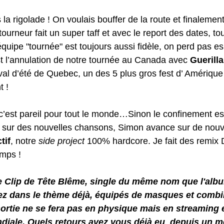
la rigolade ! On voulais bouffer de la route et finalement 
ourneur fait un super taff et avec le report des dates, tou
équipe "tournée" est toujours aussi fidèle, on perd pas esp
t l’annulation de notre tournée au Canada avec 
Guerill
ival d’été de Quebec, un des 5 plus gros fest d’ Amériqu
 !
c’est pareil pour tout le monde…Sinon le confinement est
cé sur des nouvelles chansons, Simon avance sur de nou
tif
, notre 
side project
 100% hardcore. Je fait des remix 
emps !
le Clip de Tête Blême, single du même nom que l'albu
iez dans le thème déjà, équipés de masques et combi
sortie ne se fera pas en physique mais en streaming e
ndiale. Quels retours avez vous déjà eu  depuis un m