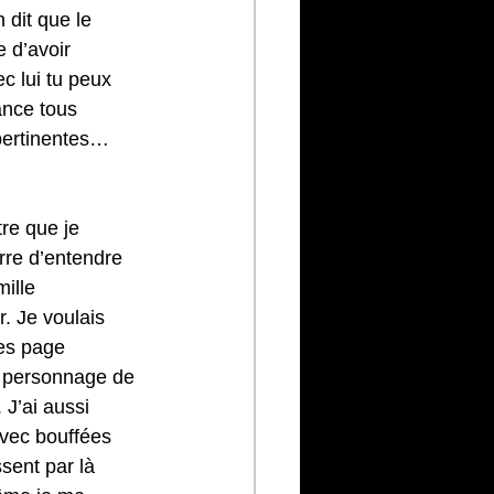
 dit que le 
 d’avoir 
 lui tu peux 
ance tous 
 pertinentes… 
re que je 
rre d’entendre 
ille 
. Je voulais 
des page 
le personnage de 
J’ai aussi 
vec bouffées 
sent par là 