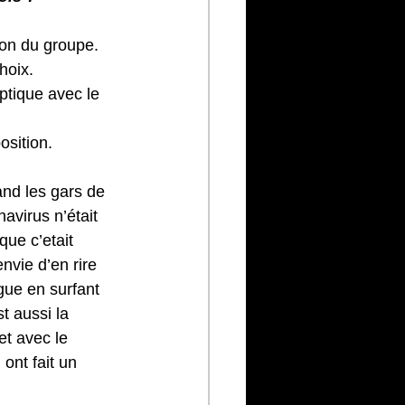
tion du groupe. 
hoix.
tique avec le 
osition.
and les gars de 
avirus n’était 
ue c’etait 
nvie d’en rire 
ue en surfant 
t aussi la 
et avec le 
 ont fait un 