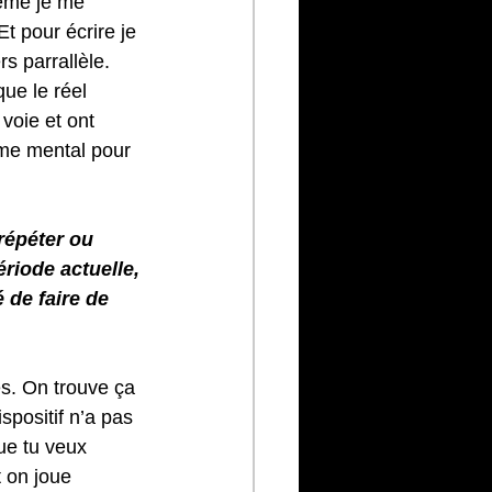
ême je me 
t pour écrire je 
s parrallèle. 
que le réel 
voie et ont 
ume mental pour 
répéter ou 
riode actuelle, 
 de faire de 
es. On trouve ça 
spositif n’a pas 
ue tu veux 
t on joue 