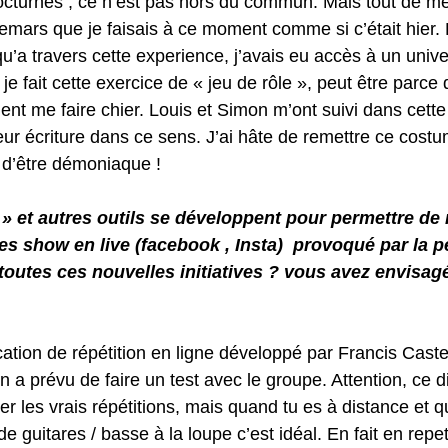
octurnes , ce n’est pas hors du commun. Mais tout de m
mars que je faisais à ce moment comme si c’était hier. E
’a travers cette experience, j’avais eu accès à un univer
 je fait cette exercice de « jeu de rôle », peut être parce 
t me faire chier. Louis et Simon m’ont suivi dans cette 
eur écriture dans ce sens. J’ai hâte de remettre ce cost
 d’être démoniaque !
 » et autres outils se développent pour permettre de 
s show en live (facebook , Insta)  provoqué par la pé
toutes ces nouvelles initiatives ? vous avez envisagé
cation de répétition en ligne développé par Francis Cast
 a prévu de faire un test avec le groupe. Attention, ce di
r les vrais répétitions, mais quand tu es à distance et q
 de guitares / basse à la loupe c’est idéal. En fait en repe