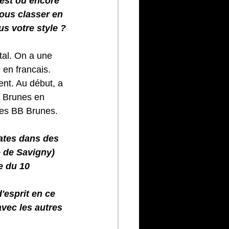
est ou encore 
ous classer en 
us votre style ?
tal. On a une 
 en francais. 
ent. Au début, a 
B Brunes en 
 les BB Brunes.
ates dans des 
e de Savigny)
e du 10 
'esprit en ce 
vec les autres 