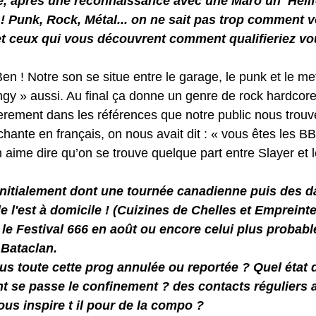
e, après une reconnaissance avec une Maro un  Hellf
 ! Punk, Rock, Métal... on ne sait pas trop comment v
 et ceux qui vous découvrent comment qualifieriez vo
Ben ! Notre son se situe entre le garage, le punk et le me
ungy » aussi. Au final ça donne un genre de rock hardcore
ierement dans les références que notre public nous trouv
chante en français, on nous avait dit : « vous êtes les B
n aime dire qu’on se trouve quelque part entre Slayer et
nitialement dont une tournée canadienne puis des d
e l'est à domicile ! (Cuizines de Chelles et Empreint
 le Festival 666 en août ou encore celui plus probabl
Bataclan.
 toute cette prog annulée ou reportée ? Quel état d
se passe le confinement ? des contacts réguliers a
us inspire t il pour de la compo ?