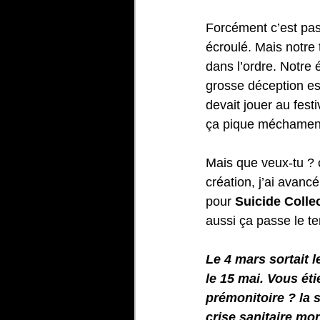
Forcément c’est pas 
écroulé. Mais notre t
dans l’ordre. Notre 
grosse déception es
devait jouer au fest
ça pique méchament
Mais que veux-tu ? 
création, j’ai avan
pour 
Suicide Collec
aussi ça passe le t
Le 4 mars sortait 
le 15 mai. Vous ét
prémonitoire ? la 
crise sanitaire mo