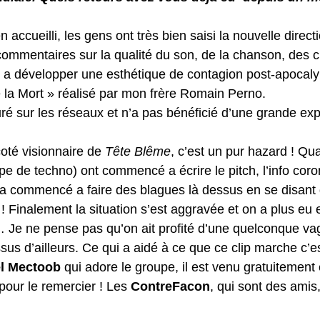
en accueilli, les gens ont très bien saisi la nouvelle direc
ommentaires sur la qualité du son, de la chanson, des c
 développer une esthétique de contagion post-apocalyp
e la Mort » réalisé par mon frère Romain Perno.
uré sur les réseaux et n’a pas bénéficié d’une grande exp
coté visionnaire de 
Tête Blême
, c’est un pur hazard ! Qu
pe de techno) ont commencé a écrire le pitch, l’info coron
a commencé a faire des blagues là dessus en se disant q
 Finalement la situation s’est aggravée et on a plus eu e
 Je ne pense pas qu’on ait profité d’une quelconque vag
us d’ailleurs. Ce qui a aidé à ce que ce clip marche c’es
l Mectoob
 qui adore le groupe, il est venu gratuitement 
 pour le remercier ! Les 
ContreFacon
, qui sont des amis,