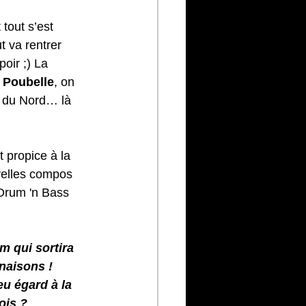
tout s’est 
t va rentrer 
oir ;) La 
a Poubelle
, on 
e du Nord… là 
 propice à la 
velles compos 
Drum 'n Bass 
m qui sortira 
naisons ! 
u égard à la 
ois ?