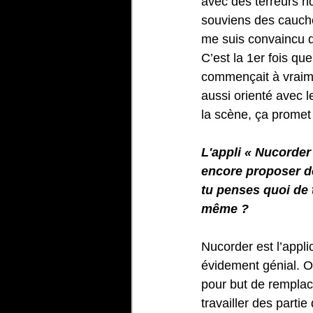
avec des terreurs n
souviens des cauche
me suis convaincu qu
C’est la 1er fois que
commençait à vraimen
aussi orienté avec l
la scène, ça promet
L'appli « Nucorder
encore proposer de
tu penses quoi de 
même ?
Nucorder est l’appli
évidement génial. On
pour but de remplace
travailler des partie