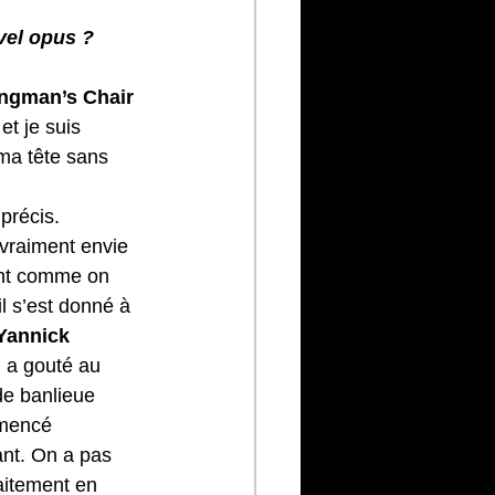
vel opus ?
ngman’s Chair
et je suis 
 ma tête sans 
précis. 
 vraiment envie 
ent comme on 
l s’est donné à 
Yannick 
 a gouté au 
de banlieue 
mmencé 
ant. On a pas 
faitement en 