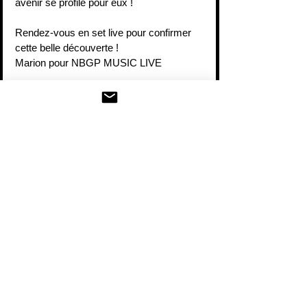
avenir se profile pour eux !
Rendez-vous en set live pour confirmer 
cette belle découverte !
Marion pour NBGP MUSIC LIVE
Site Web : https://fr-
fr.facebook.com/pfhband/
Chronique écrite par : Marion BOESCH
https://youtu.be/CbGi0SZQgP4
NEWS - SORTIES
Sortie album
Chroniques Albums