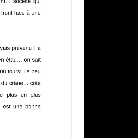
ant… société qui 
front face à une 
vais prévenu ! la 
en étau… on sait 
00 tours! Le peu 
s du crâne… côté 
e plus en plus 
 est une bonne 