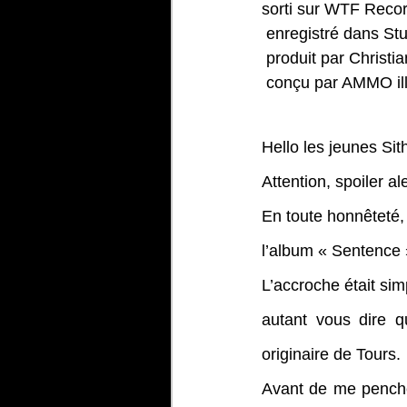
sorti sur 
WTF Record
 enregistré dans 
Stu
 produit par 
Christi
 conçu par 
AMMO ill
Hello les jeunes Sith
Attention, spoiler a
En toute honnêteté,
l’album « Sentence
L’accroche était si
autant vous dire q
originaire de Tours.
Avant de me pencher