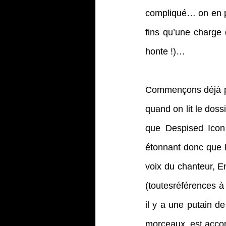
compliqué… on en pr
fins qu’une charge 
honte !)…
Commençons déjà pa
quand on lit le dos
que Despised Icon
étonnant donc que le
voix du chanteur, Em
(toutesréférences à 
il y a une putain d
morceaux, est accom