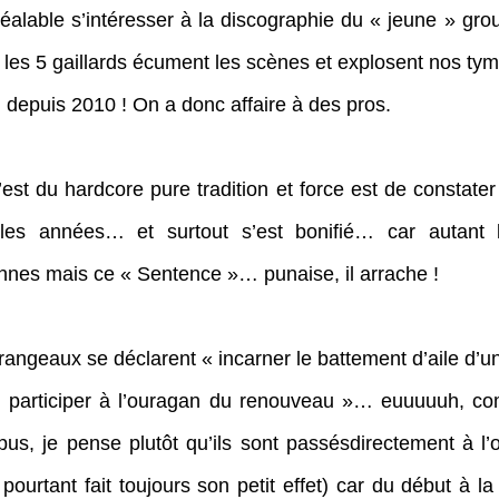
réalable s’intéresser à la discographie du « jeune » gro
 les 5 gaillards écument les scènes et explosent nos tym
 depuis 2010 ! On a donc affaire à des pros.
’est du hardcore pure tradition et force est de constater
les années… et surtout s’est bonifié… car autant l
nnes mais ce « Sentence »… punaise, il arrache !
ourangeaux se déclarent « incarner le battement d’aile d’un
il… participer à l’ouragan du renouveau »… euuuuuh, c
pus, je pense plutôt qu’ils sont passésdirectement à l’o
 pourtant fait toujours son petit effet) car du début à la 