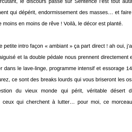
ercutant, le discours passé sur Sentence l’est tout aut
ement qui dépérit, endormissement des masses… et faire 
e moins en moins de rêve ! Voilà, le décor est planté.
 petite intro façon « ambiant » ça part direct ! ah oui, j’a
f aiguisé et la double pédale nous prennent directement 
r dans le lave-linge, programme intensif et essorage 14
urez, ce sont des breaks lourds qui vous briseront les o
estion du vieux monde qui périt, véritable désert d
 ceux qui cherchent à lutter… pour moi, ce morceau