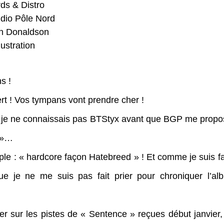
s & Distro
dio Pôle Nord
an Donaldson
ustration
s !
lert ! Vos tympans vont prendre cher !
 je ne connaissais pas BTStyx avant que BGP me propos
 »… 
mple : « hardcore façon Hatebreed » ! Et comme je suis f
ue je ne me suis pas fait prier pour chroniquer l’alb
 sur les pistes de « Sentence » reçues début janvier, le