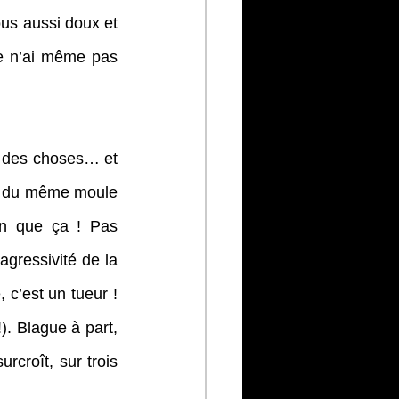
us aussi doux et 
e n’ai même pas 
 des choses… et 
it du même moule 
n que ça ! Pas 
gressivité de la 
c’est un tueur ! 
). Blague à part, 
croît, sur trois 