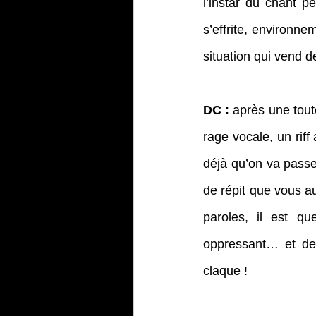
l’instar du chant p
s’effrite, environn
situation qui vend d
DC :
 après une toute
rage vocale, un rif
déjà qu’on va passe
de répit que vous a
paroles, il est qu
oppressant… et de
claque !