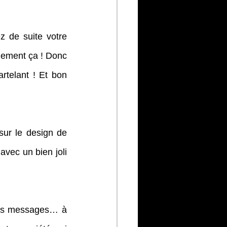
 de suite votre 
quement ça ! Donc 
telant ! Et bon 
ur le design de 
vec un bien joli 
des messages… à 