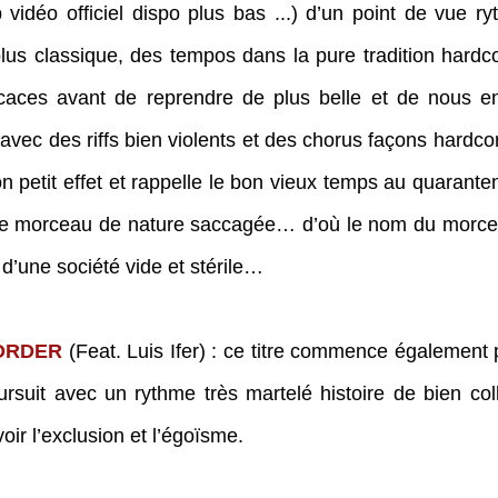
ip vidéo officiel dispo plus bas ...) d’un point de vue ry
us classique, des tempos dans la pure tradition hardc
icaces avant de reprendre de plus belle et de nous en 
vec des riffs bien violents et des chorus façons hardco
on petit effet et rappelle le bon vieux temps au quaranten
r ce morceau de nature saccagée… d’où le nom du morc
d’une société vide et stérile…
ORDER
 (Feat. Luis Ifer) : ce titre commence également 
rsuit avec un rythme très martelé histoire de bien colle
ir l’exclusion et l’égoïsme.