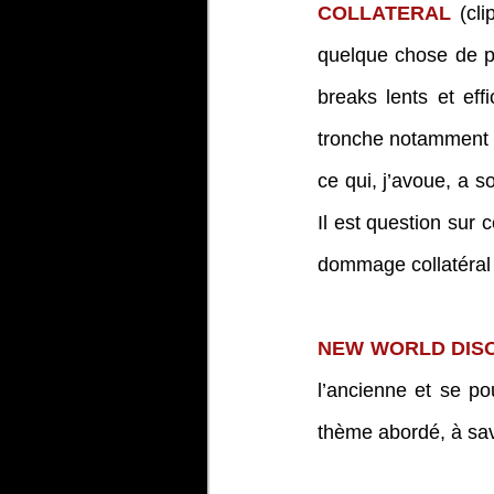
COLLATERAL
 (cl
quelque chose de pl
breaks lents et eff
tronche notamment a
ce qui, j’avoue, a s
Il est question su
dommage collatéral 
NEW WORLD DIS
l’ancienne et se pou
thème abordé, à savo