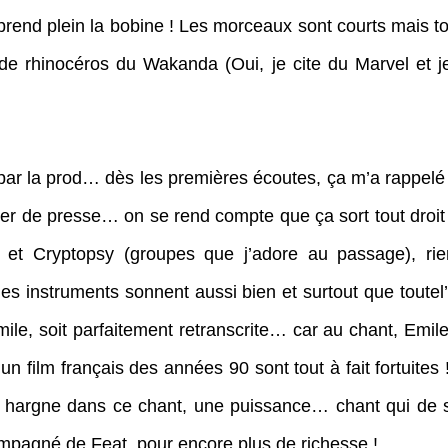
end plein la bobine ! Les morceaux sont courts mais to
de rhinocéros du Wakanda (Oui, je cite du Marvel et j
r la prod… dès les premières écoutes, ça m’a rappelé
sier de presse… on se rend compte que ça sort tout dro
 et Cryptopsy (groupes que j’adore au passage), rie
s instruments sonnent aussi bien et surtout que toutel’a
ile, soit parfaitement retranscrite… car au chant, Emile, 
un film français des années 90 sont tout à fait fortuites !
e hargne dans ce chant, une puissance… chant qui de sur
pagné de Feat. pour encore plus de richesse !