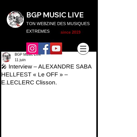
BGP MUSIC L
IVE
TON WEBZINE DES MUSIQUES
EXTREMES
since 2019
BGP Music Live
11 juin
🎤 Interview – ALEXANDRE SABA
HELLFEST « Le OFF » –
E.LECLERC Clisson.