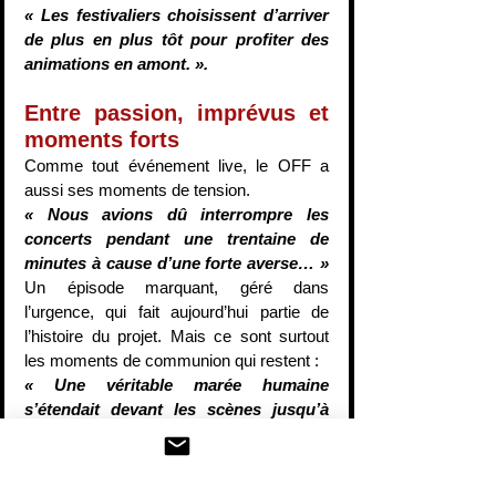
« Les festivaliers choisissent d’arriver 
de plus en plus tôt pour profiter des 
animations en amont. ».
Entre passion, imprévus et 
moments forts
Comme tout événement live, le OFF a 
aussi ses moments de tension.
« Nous avions dû interrompre les 
concerts pendant une trentaine de 
minutes à cause d’une forte averse… »
Un épisode marquant, géré dans 
l’urgence, qui fait aujourd’hui partie de 
l’histoire du projet. Mais ce sont surtout 
les moments de communion qui restent :
« Une véritable marée humaine 
s’étendait devant les scènes jusqu’à 
l’entrée du Leclerc. ». 
Sans oublier des 
images fortes, notamment sur les 
concerts de : 
Locomuerte 
(vidéo) 
, Silver 