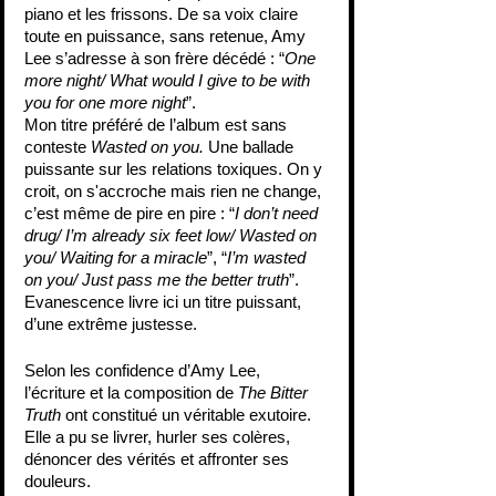
piano et les frissons. De sa voix claire 
toute en puissance, sans retenue, Amy 
Lee s’adresse à son frère décédé : “
One 
more night/ What would I give to be with 
you for one more night
”.
Mon titre préféré de l’album est sans 
conteste 
Wasted on you. 
Une ballade 
puissante sur les relations toxiques. On y 
croit, on s'accroche mais rien ne change, 
c’est même de pire en pire : “
I don’t need 
drug/ I’m already six feet low/ Wasted on 
you/ Waiting for a miracle
”, “
I’m wasted 
on you/ Just pass me the better truth
”. 
Evanescence livre ici un titre puissant, 
d’une extrême justesse. 
Selon les confidence d’Amy Lee, 
l’écriture et la composition de 
The Bitter 
Truth 
ont constitué un véritable exutoire. 
Elle a pu se livrer, hurler ses colères, 
dénoncer des vérités et affronter ses 
douleurs.