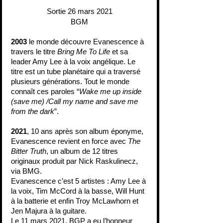
Sortie 26 mars 2021
BGM
2003
 le monde découvre Evanescence à 
travers le titre 
Bring Me To Life
 et sa 
leader Amy Lee à la voix angélique. Le 
titre est un tube planétaire qui a traversé 
plusieurs générations. Tout le monde 
connaît ces paroles “
Wake me up inside 
(save me) /Call my name and save me 
from the dark
”.
2021
, 10 ans après son album éponyme, 
Evanescence revient en force avec 
The 
Bitter Truth
, un album de 12 titres 
originaux produit par Nick Raskulinecz, 
via BMG.
Evanescence c’est 5 artistes : Amy Lee à 
la voix, Tim McCord à la basse, Will Hunt 
à la batterie et enfin Troy McLawhorn et 
Jen Majura à la guitare.
Le 11 mars 2021, BGP a eu l’honneur 