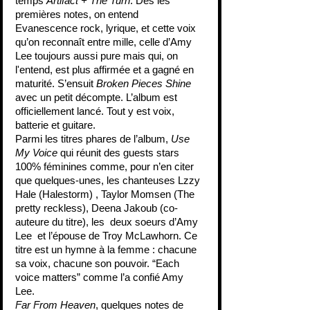
temps 
Artifact + The Turn
. Dès les 
premières notes, on entend 
Evanescence rock, lyrique, et cette voix 
qu’on reconnaît entre mille, celle d’Amy 
Lee toujours aussi pure mais qui, on 
l'entend, est plus affirmée et a gagné en 
maturité. S’ensuit 
Broken Pieces Shine
avec un petit décompte. L’album est 
officiellement lancé. Tout y est voix, 
batterie et guitare. 
Parmi les titres phares de l’album, 
Use 
My Voice 
qui réunit des guests stars 
100% féminines comme, pour n’en citer 
que quelques-unes, les chanteuses Lzzy 
Hale (Halestorm) , Taylor Momsen (The 
pretty reckless), Deena Jakoub (co-
auteure du titre), les  deux soeurs d’Amy 
Lee  et l’épouse de Troy McLawhorn. Ce 
titre est un hymne à la femme : chacune 
sa voix, chacune son pouvoir. “Each 
voice matters” comme l’a confié Amy 
Lee. 
Far From Heaven
, quelques notes de 