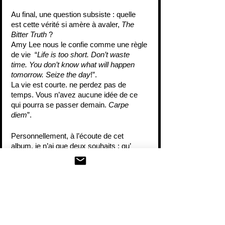
Au final, une question subsiste : quelle 
est cette vérité si amère à avaler, 
The 
Bitter Truth
 ?
Amy Lee nous le confie comme une règle 
de vie  “
Life is too short. Don’t waste 
time. You don’t know what will happen 
tomorrow. Seize the day
!”.
La vie est courte. ne perdez pas de 
temps. Vous n’avez aucune idée de ce 
qui pourra se passer demain.
 Carpe 
diem
”. 
Personnellement, à l’écoute de cet 
album, je n’ai que deux souhaits : qu’ 
Evanescence  puisse se produire à 
Paris, comme prévu, en décembre 2021 
et que le groupe n’attende pas 10 ans 
avant un prochain album. 
SAM
pour BGP MUSIC LIVE